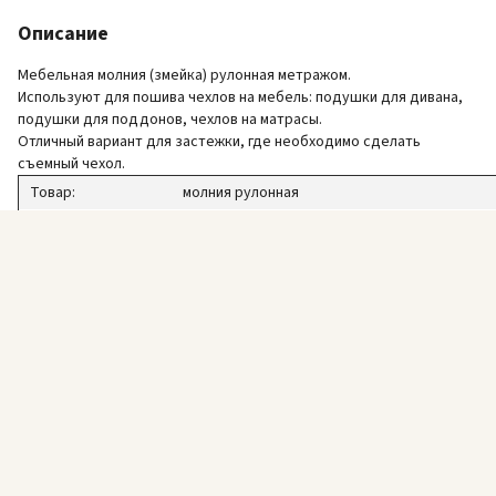
Описание
Мебельная молния (змейка) рулонная метражом.
Используют для пошива чехлов на мебель: подушки для дивана,
подушки для поддонов, чехлов на матрасы.
Отличный вариант для застежки, где необходимо сделать
съемный чехол.
Товар:
молния рулонная
Заказ:
"на отрез" - от 1 м.п.
Цвет:
светло-серый (оттенок может отличаться от
Спираль:
пластик
Ширина спирали:
5 мм
Общая ширина:
3 см
Бегунок:
металлический
Бегунок цвет:
серебро либо под цвет змейки
(в зависимости от комплектации)
Бегунок:
идет в комплекте.