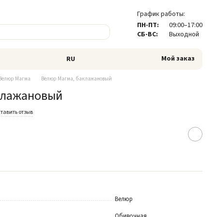
График работы:
ПН-ПТ:
09:00–17:00
СБ-ВС:
Выходной
Мой заказ
RU
Велюр Магма
Велюр Магма, баклажановый
клажановый
тавить отзыв
Велюр
Обивочная