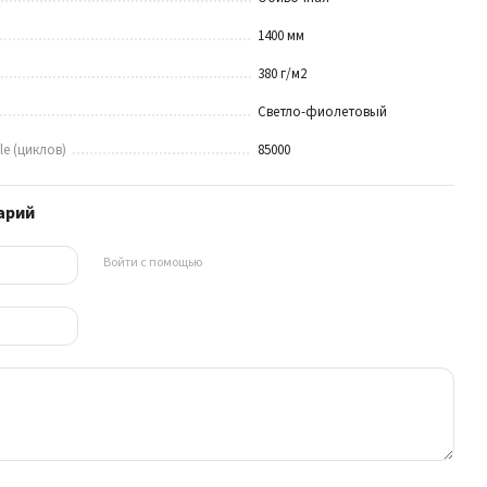
1400 мм
380 г/м2
Светло-фиолетовый
le (циклов)
85000
арий
Войти с помощью