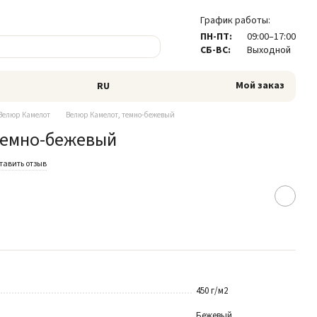
График работы:
ПН-ПТ:
09:00–17:00
СБ-ВС:
Выходной
Мой заказ
RU
Велюр Камелот
Велюр Камелот, темно-бежевый
темно-бежевый
тавить отзыв
450 г/м2
Бежевый