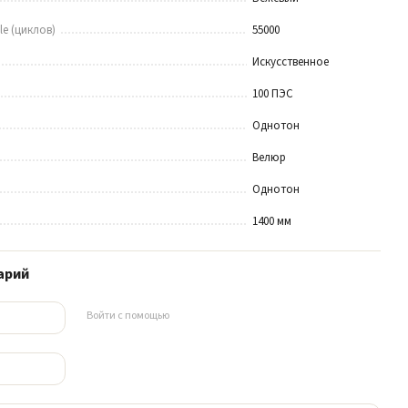
le (циклов)
55000
Искусственное
100 ПЭС
Однотон
Велюр
Однотон
1400 мм
арий
Войти с помощью