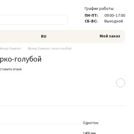
График работы:
ПН-ПТ:
09:00–17:00
СБ-ВС:
Выходной
Мой заказ
RU
Велюр Камелот
Велюр Камелот, ярко-голубой
рко-голубой
ставить отзыв
Однотон
1400 мм