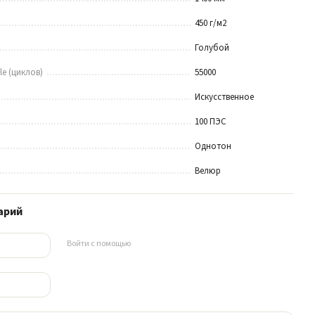
450 г/м2
Голубой
le (циклов)
55000
Искусственное
100 ПЭС
Однотон
Велюр
арий
Войти с помощью