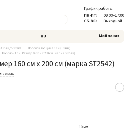
График работы:
ПН-ПТ:
09:00–17:00
СБ-ВС:
Выходной
Мой заказ
RU
t 2542 до 100 кг
Поролон толщина 1 см (10 мм)
Поролон 1 см. Размер 160 см х 200 см (марка ST2542)
мер 160 см х 200 см (марка ST2542)
ть отзыв
10 мм