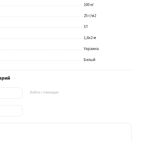
100 кг
25 г/м2
ST
1,6х2 м
Украина
Белый
арий
Войти с помощью