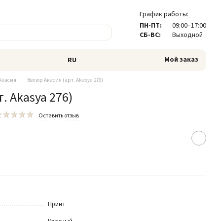
График работы:
ПН-ПТ:
09:00–17:00
СБ-ВС:
Выходной
Мой заказ
RU
Акасия
Велюр Акасия (арт. Akasya 276)
. Akasya 276)
Оставить отзыв
Принт