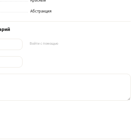
Красный
Абстракция
арий
Войти с помощью