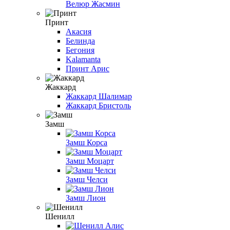
Велюр Жасмин
Принт
Акасия
Белинда
Бегония
Kalamanta
Принт Арис
Жаккард
Жаккард Шалимар
Жаккард Бристоль
Замш
Замш Корса
Замш Моцарт
Замш Челси
Замш Лион
Шенилл