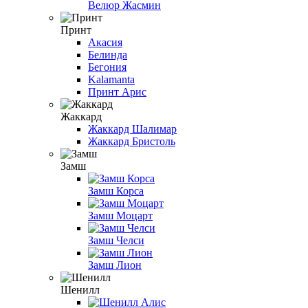
Велюр Жасмин
Принт
Акасия
Белинда
Бегония
Kalamanta
Принт Арис
Жаккард
Жаккард Шалимар
Жаккард Бристоль
Замш
Замш Корса
Замш Моцарт
Замш Челси
Замш Лион
Шенилл