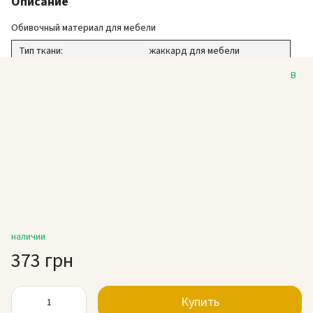
Описание
Обивочный материал для мебели
Тип ткани:
жаккард для мебели
Коллекция:
Шалимар
В
Цвет:
голубой
Дизайн:
медальон классика
Плотность:
302 г/м2
Износостойкость:
40 000 циклов
Ширина ткани:
140 см
Состав:
100% ПЭС
Заказ:
от 1 м.п.
наличии
373 грн
Купить