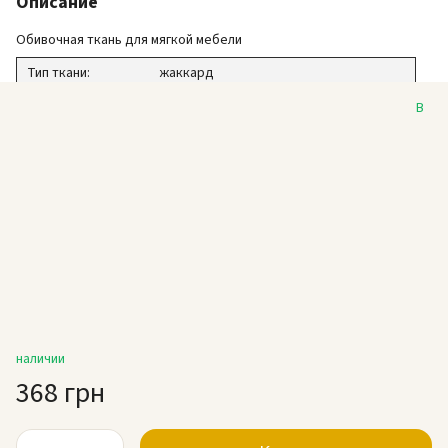
Описание
Обивочная ткань для мягкой мебели
Тип ткани:
жаккард
Коллекция:
Бристоль
В
Дизайн:
Соты классика, эффект объемного
рисунка
Цвет:
Коричневый
Плотность:
352 г/м2
Ширина:
140 см
Износостойкость:
50 000 циклов
Состав:
100% ПЭС
Заказ:
от 1 м.п.
наличии
368 грн