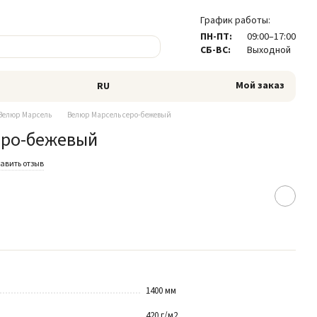
График работы:
ПН-ПТ:
09:00–17:00
СБ-ВС:
Выходной
Мой заказ
RU
Велюр Марсель
Велюр Марсель серо-бежевый
еро-бежевый
авить отзыв
1400 мм
420 г/м2