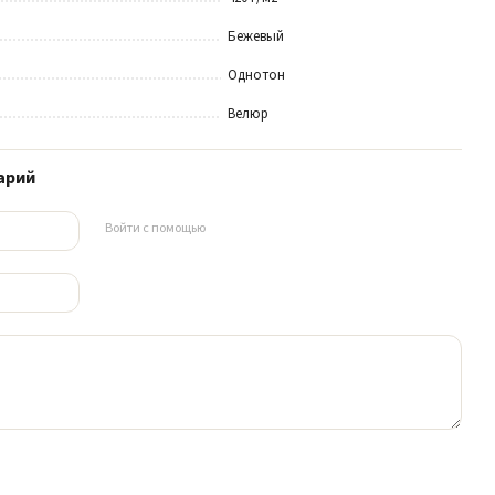
Бежевый
Однотон
Велюр
арий
Войти с помощью