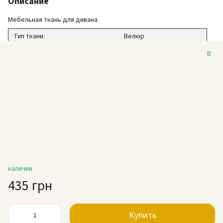
Описание
Мебельная ткань для дивана.
Тип ткани:
Велюр
Коллекция:
Марсель
В
Дизайн:
Однотон
Цвет:
Коричневый
Плотность:
420 г/м2
Ширина:
140 см
Износостойкость:
50 000 циклов
Состав:
100% ПЭС
Заказ:
от 1 м.п.
наличии
435 грн
Купить