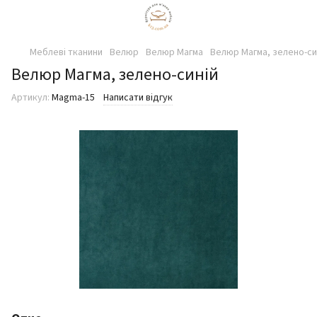
Меблеві тканини
Велюр
Велюр Магма
Велюр Магма, зелено-си
Велюр Магма, зелено-синій
Артикул:
Magma-15
Написати відгук