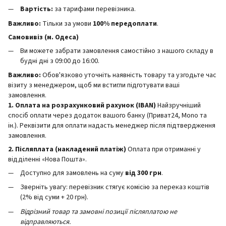
Вартість:
за тарифами перевізника.
Важливо:
Тільки за умови
100% передоплати
.
Самовивіз (м. Одеса)
Ви можете забрати замовлення самостійно з нашого складу в
будні дні з 09:00 до 16:00.
Важливо:
Обов'язково уточніть наявність товару та узгодьте час
візиту з менеджером, щоб ми встигли підготувати ваші
замовлення.
1. Оплата на розрахунковий рахунок (IBAN)
Найзручніший
спосіб оплати через додаток вашого банку (Приват24, Mono та
ін.). Реквізити для оплати надасть менеджер після підтвердження
замовлення.
2. Післяплата (накладений платіж)
Оплата при отриманні у
відділенні «Нова Пошта».
Доступно для замовлень на суму
від 300 грн
.
Зверніть увагу: перевізник стягує комісію за переказ коштів
(2% від суми + 20 грн).
Відрізний товар та замовні позиції післяплатою не
відправляються.