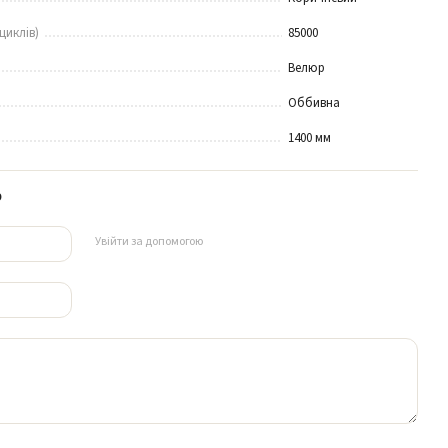
циклів)
85000
Велюр
Оббивна
1400 мм
р
Увійти за допомогою