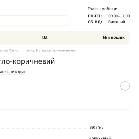
Графік роботи:
ПН-ПТ:
09:00–17:00
СБ-НД:
Вихідний
Мій кошик
UA
елюр Магма
Велюр Магма, світло-коричневий
тло-коричневий
аписати відгук
380 г/м2
Коричневий