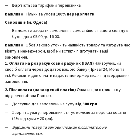
Вартість:
за тарифами перевізника.
Важливо:
Тільки за умови
100% передоплати
.
Самовивіз (м. Одеса)
Ви можете забрати замовлення самостійно з нашого складу в
будні дні з 09:00 до 16:00.
Важливо:
Обов'язково уточніть наявність товару та узгодьте час
візиту з менеджером, щоб ми встигли підготувати ваші
замовлення.
1. Оплата на розрахунковий рахунок (IBAN)
Найзручніший
спосіб оплати через додаток вашого банку (Приват24, Mono та
ін.). Реквізити для оплати надасть менеджер після підтвердження
замовлення.
2. Післяплата (накладений платіж)
Оплата при отриманні у
відділенні «Нова Пошта».
Доступно для замовлень на суму
від 300 грн
.
Зверніть увагу: перевізник стягує комісію за переказ коштів
(2% від суми + 20 грн).
Відрізний товар та замовні позиції післяплатою не
відправляються.