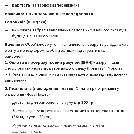
Вартість:
за тарифами перевізника.
Важливо:
Тільки за умови
100% передоплати
.
Самовивіз (м. Одеса)
Ви можете забрати замовлення самостійно з нашого складу в
будні дні з 09:00 до 16:00.
Важливо:
Обов'язково уточніть наявність товару та узгодьте час
візиту з менеджером, щоб ми встигли підготувати ваші
замовлення.
1. Оплата на розрахунковий рахунок (IBAN)
Найзручніший
спосіб оплати через додаток вашого банку (Приват24, Mono та
ін.). Реквізити для оплати надасть менеджер після підтвердження
замовлення.
2. Післяплата (накладений платіж)
Оплата при отриманні у
відділенні «Нова Пошта».
Доступно для замовлень на суму
від 300 грн
.
Зверніть увагу: перевізник стягує комісію за переказ коштів
(2% від суми + 20 грн).
Відрізний товар та замовні позиції післяплатою не
відправляються.