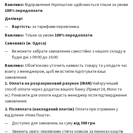
Важливо:
Відправлення Укрпоштою здійснюється тільки за умови
100% передоплати
.
Делівері
Вартість:
за тарифами перевізника.
Важливо:
Тільки за умови
100% передоплати
.
Самовивіз (м. Одеса)
Ви можете забрати замовлення самостійно з нашого складу в
будні дні з 09:00 до 16:00.
Важливо:
Обов'язково уточніть наявність товару та узгодьте час
візиту з менеджером, щоб ми встигли підготувати ваші
замовлення.
1. Оплата на розрахунковий рахунок (IBAN)
Найзручніший
спосіб оплати через додаток вашого банку (Приват24, Mono та
ін.). Реквізити для оплати надасть менеджер після підтвердження
замовлення.
2. Післяплата (накладений платіж)
Оплата при отриманні у
відділенні «Нова Пошта».
Доступно для замовлень на суму
від 300 грн
.
Зверніть увагу: перевізник стягує комісію за переказ коштів