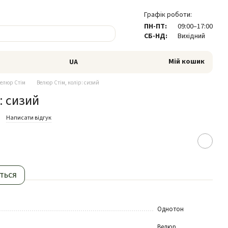
Графік роботи:
ПН-ПТ:
09:00–17:00
СБ-НД:
Вихідний
Мій кошик
UA
елюр Стім
Велюр Стім, колір: сизий
: сизий
Написати відгук
ться
Однотон
Велюр