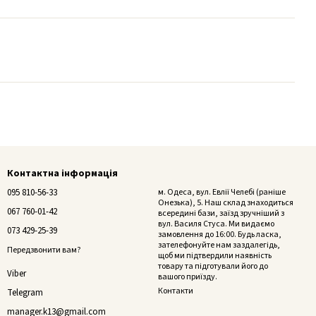
Контактна інформація
095 810-56-33
м. Одеса, вул. Евлії Челебі (раніше
Онезька), 5. Наш склад знаходиться
067 760-01-42
всередині бази, заїзд зручніший з
вул. Василя Стуса. Ми видаємо
073 429-25-39
замовлення до 16:00. Будь ласка,
зателефонуйте нам заздалегідь,
Передзвонити вам?
щоб ми підтвердили наявність
товару та підготували його до
Viber
вашого приїзду.
Контакти
Telegram
manager.k13@gmail.com