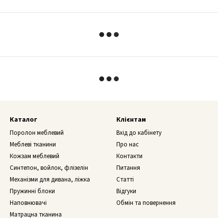
Каталог
Клієнтам
Поролон меблевий
Вхід до кабінету
Меблеві тканини
Про нас
Кожзам меблевий
Контакти
Синтепон, войлок, флізелін
Питання
Механізми для дивана, ліжка
Статті
Пружинні блоки
Відгуки
Наповнювачі
Обмін та повернення
Матрацна тканина