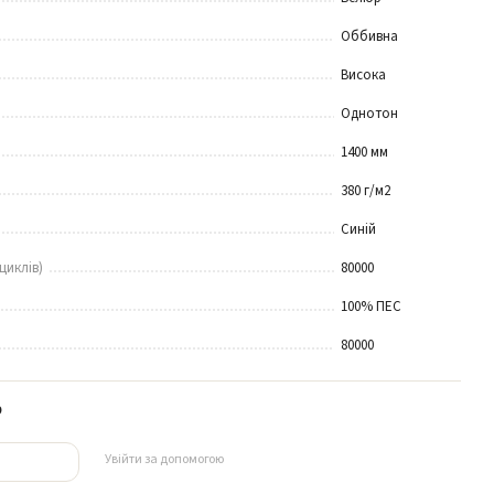
Оббивна
Висока
Однотон
1400 мм
380 г/м2
Синій
циклів)
80000
100% ПЕС
80000
р
Увійти за допомогою