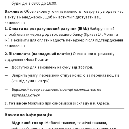
будні дні з 09:00 до 16:00.
Важливо:
Обов'язково уточніть наявність товару та узгодьте час
візиту з менеджером, щоб ми встигли підготувати ваші
замовлення.
1. Оплата на розрахунковий рахунок (IBAN)
Найзручніший
спосіб оплати через додаток вашого банку (Приват24, Mono та
ін.). Реквізити для оплати надасть менеджер після підтвердження
замовлення.
2. Післяплата (накладений платіж)
Оплата при отриманні у
відділенні «Нова Пошта».
Доступно для замовлень на суму
від 300 грн
.
Зверніть увагу: перевізник стягує комісію за переказ коштів
(2% від суми + 20 грн).
Відрізний товар та замовні позиції післяплатою не
відправляються.
3. Готівкою
Можливо при самовивозі зі складу в м. Одеса.
Важлива інформація
Відрізний товар:
Меблеві тканини, технічні тканини,
меблевий пояс та інші товари «на відріз» відвантажуються