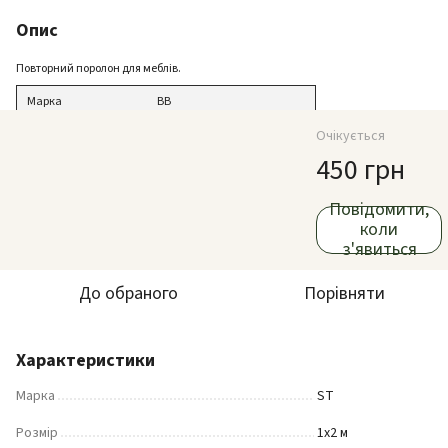
Опис
Повторний поролон для меблів.
Марка
ВВ
Щільність
80
Очікується
450 грн
Товщина
2 см (20 мм)
Ширина
180 см (1,0 м)
Повідомити,
Довжина
200 см (2м)
коли
з'явиться
До обраного
Порівняти
Характеристики
Марка
ST
Розмір
1х2 м