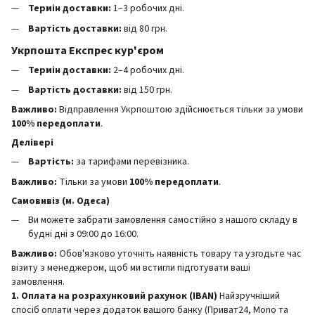
Термін доставки:
1–3 робочих дні.
Вартість доставки:
від 80 грн.
Укрпошта Експрес кур'єром
Термін доставки:
2–4 робочих дні.
Вартість доставки:
від 150 грн.
Важливо:
Відправлення Укрпоштою здійснюється тільки за умови
100% передоплати
.
Делівері
Вартість:
за тарифами перевізника.
Важливо:
Тільки за умови
100% передоплати
.
Самовивіз (м. Одеса)
Ви можете забрати замовлення самостійно з нашого складу в
будні дні з 09:00 до 16:00.
Важливо:
Обов'язково уточніть наявність товару та узгодьте час
візиту з менеджером, щоб ми встигли підготувати ваші
замовлення.
1. Оплата на розрахунковий рахунок (IBAN)
Найзручніший
спосіб оплати через додаток вашого банку (Приват24, Mono та