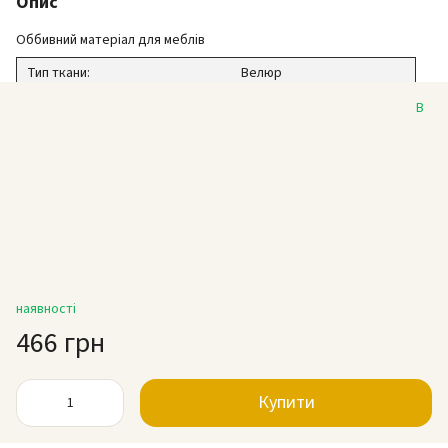
Опис
Оббивний матеріал для меблів
Тип ткани:
Велюр
Коллекція:
Камелот
В
Колір:
смарагдовий
Щільність:
450 г/м2
Ширина:
140 см
Зносостійкість:
55 000 циклів
Склад:
100% ПЭС
Замовлення:
от 1 м.п.
наявності
466 грн
Купити