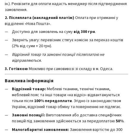
ін.). Реквізити для оплати надасть менеджер після підтвердження
замовлення.
2. Післяплата (накладений платіж)
Оплата при отриманні у
відділенні «Нова Пошта».
Доступно для замовлень на суму
від 300 грн
.
Зверніть увагу: перевізник стягує комісію за переказ коштів
(2% від суми + 20 грн).
Відрізний товар та замовні позиції післяплатою не
відправляються.
3. Готівкою
Можливо при самовивозі зі складу в м. Одеса.
Важлива інформація
Відрізний товар:
Меблеві тканини, технічні тканини,
меблевий пояс та інші товари «на відріз» відвантажуються
тільки після
100% передоплати
. Згідно із законодавством
України, відрізний товар обміну та поверненню не підлягає.
Замовні позиції:
Виготовлення або доставка специфічних
позицій під замовлення здійснюється за передоплатою
50%
.
Малогабаритні замовлення:
Замовлення вартістю до 300