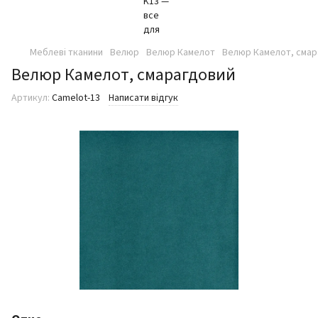
Меблеві тканини
Велюр
Велюр Камелот
Велюр Камелот, смар
Велюр Камелот, смарагдовий
Артикул:
Camelot-13
Написати відгук