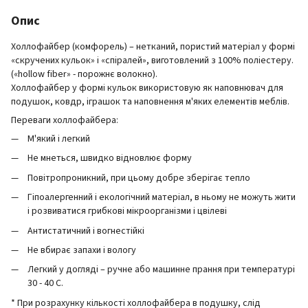
Опис
Холлофайбер (комфорель) – нетканий, пористий матеріал у формі
«скручених кульок» і «спіралей», виготовлений з 100% поліестеру.
(«hollow fiber» - порожнє волокно).
Холлофайбер у формі кульок використовую як наповнювач для
подушок, ковдр, іграшок та наповнення м'яких елементів меблів.
Переваги холлофайбера:
М'який і легкий
Не мнеться, швидко відновлює форму
Повітропроникний, при цьому добре зберігає тепло
Гіпоалергенний і екологічний матеріал, в ньому не можуть жити
і розвиватися грибкові мікроорганізми і цвілеві
Антистатичний і вогнестійкі
Не вбирає запахи і вологу
Легкий у догляді – ручне або машинне прання при температурі
30 - 40 С.
* При розрахунку кількості холлофайбера в подушку, слід