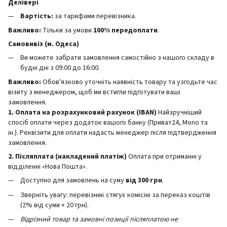
Делівері
Вартість:
за тарифами перевізника.
Важливо:
Тільки за умови
100% передоплати
.
Самовивіз (м. Одеса)
Ви можете забрати замовлення самостійно з нашого складу в
будні дні з 09:00 до 16:00.
Важливо:
Обов'язково уточніть наявність товару та узгодьте час
візиту з менеджером, щоб ми встигли підготувати ваші
замовлення.
1. Оплата на розрахунковий рахунок (IBAN)
Найзручніший
спосіб оплати через додаток вашого банку (Приват24, Mono та
ін.). Реквізити для оплати надасть менеджер після підтвердження
замовлення.
2. Післяплата (накладений платіж)
Оплата при отриманні у
відділенні «Нова Пошта».
Доступно для замовлень на суму
від 300 грн
.
Зверніть увагу: перевізник стягує комісію за переказ коштів
(2% від суми + 20 грн).
Відрізний товар та замовні позиції післяплатою не