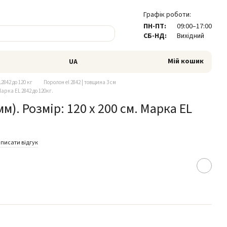
Графік роботи:
ПН-ПТ:
09:00–17:00
СБ-НД:
Вихідний
Мій кошик
UA
2842 до 120 кг
Поролон el 2842 | товщина 3 см
Марка EL 2842 до 120кг.
м). Розмір: 120 х 200 см. Марка EL
писати відгук