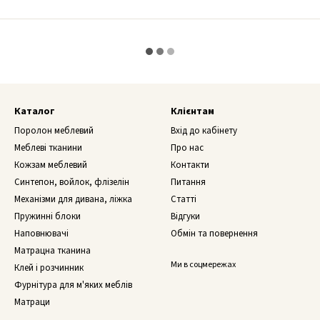
Каталог
Клієнтам
Поролон меблевий
Вхід до кабінету
Меблеві тканини
Про нас
Кожзам меблевий
Контакти
Синтепон, войлок, флізелін
Питання
Механізми для дивана, ліжка
Статті
Пружинні блоки
Відгуки
Наповнювачі
Обмін та повернення
Матрацна тканина
Ми в соцмережах
Клей і розчинник
Фурнітура для м'яких меблів
Матраци