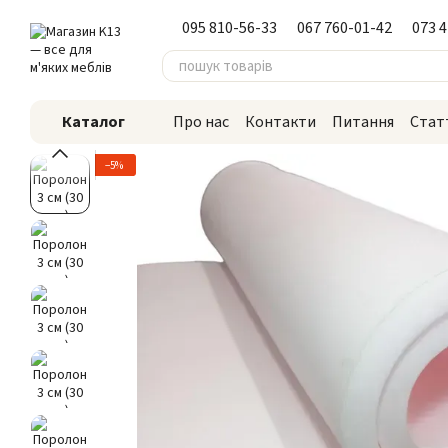
Перейти до основного контенту
095 810-56-33
067 760-01-42
073 
Каталог
Про нас
Контакти
Питання
Стат
−5%