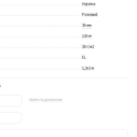
Україна
Рожевий
30 мм
120 кг
28 г/м2
EL
1,2х2 м
р
Увійти за допомогою