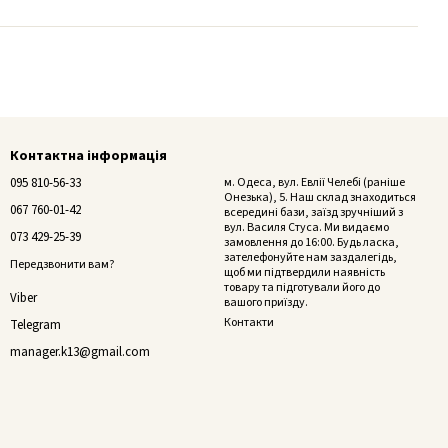
Контактна інформація
095 810-56-33
м. Одеса, вул. Евлії Челебі (раніше
Онезька), 5. Наш склад знаходиться
067 760-01-42
всередині бази, заїзд зручніший з
вул. Василя Стуса. Ми видаємо
073 429-25-39
замовлення до 16:00. Будь ласка,
зателефонуйте нам заздалегідь,
Передзвонити вам?
щоб ми підтвердили наявність
товару та підготували його до
Viber
вашого приїзду.
Контакти
Telegram
manager.k13@gmail.com