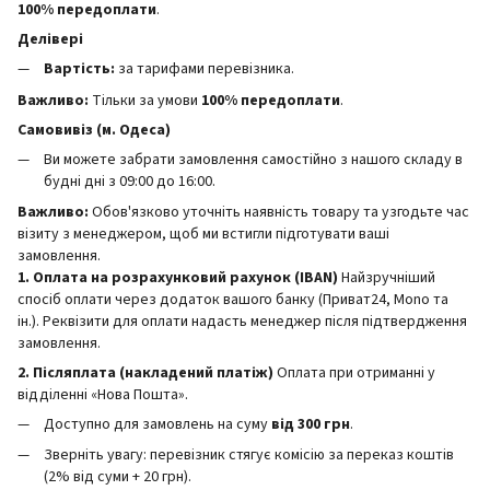
100% передоплати
.
Делівері
Вартість:
за тарифами перевізника.
Важливо:
Тільки за умови
100% передоплати
.
Самовивіз (м. Одеса)
Ви можете забрати замовлення самостійно з нашого складу в
будні дні з 09:00 до 16:00.
Важливо:
Обов'язково уточніть наявність товару та узгодьте час
візиту з менеджером, щоб ми встигли підготувати ваші
замовлення.
1. Оплата на розрахунковий рахунок (IBAN)
Найзручніший
спосіб оплати через додаток вашого банку (Приват24, Mono та
ін.). Реквізити для оплати надасть менеджер після підтвердження
замовлення.
2. Післяплата (накладений платіж)
Оплата при отриманні у
відділенні «Нова Пошта».
Доступно для замовлень на суму
від 300 грн
.
Зверніть увагу: перевізник стягує комісію за переказ коштів
(2% від суми + 20 грн).