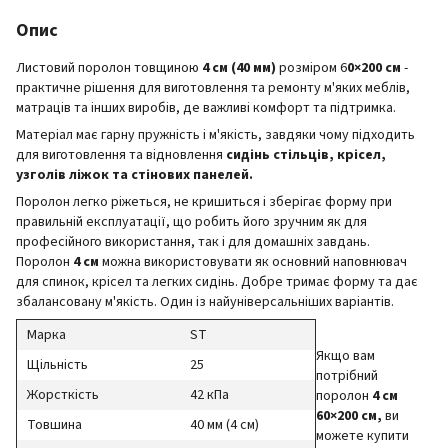
Опис
Листовий поролон товщиною
4 см (40 мм)
розміром 6
0×200 см
-
практичне рішення для виготовлення та ремонту м'яких меблів,
матраців та інших виробів, де важливі комфорт та підтримка.
Матеріал має гарну пружність і м'якість, завдяки чому підходить
для виготовлення та відновлення
сидінь стільців, крісел,
узголів ліжок та стінових панелей.
Поролон легко ріжеться, не кришиться і зберігає форму при
правильній експлуатації, що робить його зручним як для
професійного використання, так і для домашніх завдань.
Поролон
4 см
можна використовувати як основний наповнювач
для спинок, крісел та легких сидінь. Добре тримає форму та дає
збалансовану м'якість. Один із найуніверсальніших варіантів.
Марка
ST
Якщо вам
Щільність
25
потрібний
Жорсткість
42 кПа
поролон
4 см
60×200 см,
ви
Товшина
40 мм (4 см)
можете купити