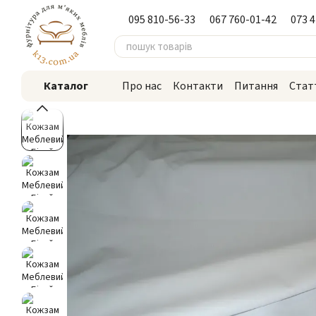
Перейти до основного контенту
095 810-56-33
067 760-01-42
073 
Каталог
Про нас
Контакти
Питання
Стат