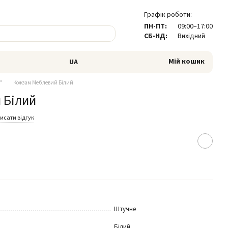
Графік роботи:
ПН-ПТ:
09:00–17:00
СБ-НД:
Вихідний
Мій кошик
UA
"
Кожзам Меблевий Білий
 Білий
исати відгук
Штучне
Білий