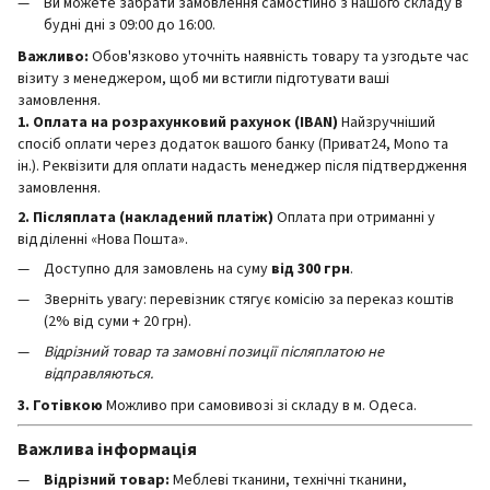
Ви можете забрати замовлення самостійно з нашого складу в
будні дні з 09:00 до 16:00.
Важливо:
Обов'язково уточніть наявність товару та узгодьте час
візиту з менеджером, щоб ми встигли підготувати ваші
замовлення.
1. Оплата на розрахунковий рахунок (IBAN)
Найзручніший
спосіб оплати через додаток вашого банку (Приват24, Mono та
ін.). Реквізити для оплати надасть менеджер після підтвердження
замовлення.
2. Післяплата (накладений платіж)
Оплата при отриманні у
відділенні «Нова Пошта».
Доступно для замовлень на суму
від 300 грн
.
Зверніть увагу: перевізник стягує комісію за переказ коштів
(2% від суми + 20 грн).
Відрізний товар та замовні позиції післяплатою не
відправляються.
3. Готівкою
Можливо при самовивозі зі складу в м. Одеса.
Важлива інформація
Відрізний товар:
Меблеві тканини, технічні тканини,