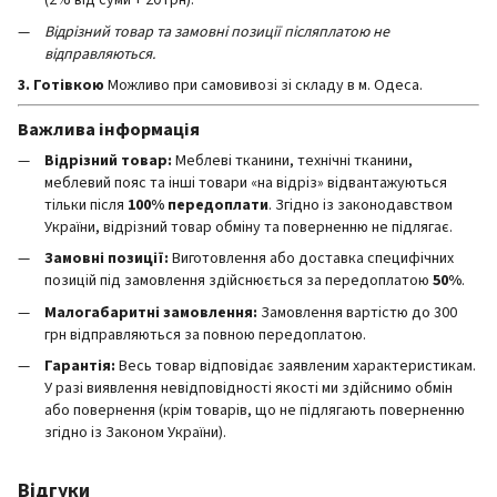
(2% від суми + 20 грн).
Відрізний товар та замовні позиції післяплатою не
відправляються.
3. Готівкою
Можливо при самовивозі зі складу в м. Одеса.
Важлива інформація
Відрізний товар:
Меблеві тканини, технічні тканини,
меблевий пояс та інші товари «на відріз» відвантажуються
тільки після
100% передоплати
. Згідно із законодавством
України, відрізний товар обміну та поверненню не підлягає.
Замовні позиції:
Виготовлення або доставка специфічних
позицій під замовлення здійснюється за передоплатою
50%
.
Малогабаритні замовлення:
Замовлення вартістю до 300
грн відправляються за повною передоплатою.
Гарантія:
Весь товар відповідає заявленим характеристикам.
У разі виявлення невідповідності якості ми здійснимо обмін
або повернення (крім товарів, що не підлягають поверненню
згідно із Законом України).
Відгуки