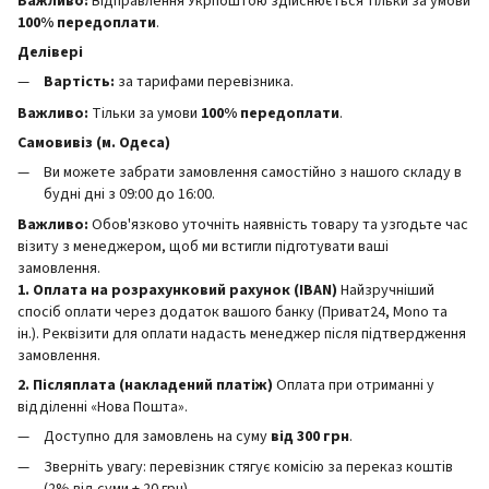
Важливо:
Відправлення Укрпоштою здійснюється тільки за умови
100% передоплати
.
Делівері
Вартість:
за тарифами перевізника.
Важливо:
Тільки за умови
100% передоплати
.
Самовивіз (м. Одеса)
Ви можете забрати замовлення самостійно з нашого складу в
будні дні з 09:00 до 16:00.
Важливо:
Обов'язково уточніть наявність товару та узгодьте час
візиту з менеджером, щоб ми встигли підготувати ваші
замовлення.
1. Оплата на розрахунковий рахунок (IBAN)
Найзручніший
спосіб оплати через додаток вашого банку (Приват24, Mono та
ін.). Реквізити для оплати надасть менеджер після підтвердження
замовлення.
2. Післяплата (накладений платіж)
Оплата при отриманні у
відділенні «Нова Пошта».
Доступно для замовлень на суму
від 300 грн
.
Зверніть увагу: перевізник стягує комісію за переказ коштів