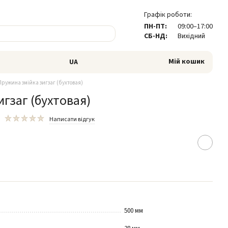
Графік роботи:
ПН-ПТ:
09:00–17:00
СБ-НД:
Вихідний
Мій кошик
UA
Пружина змійка зигзаг (бухтовая)
гзаг (бухтовая)
Написати відгук
500 мм