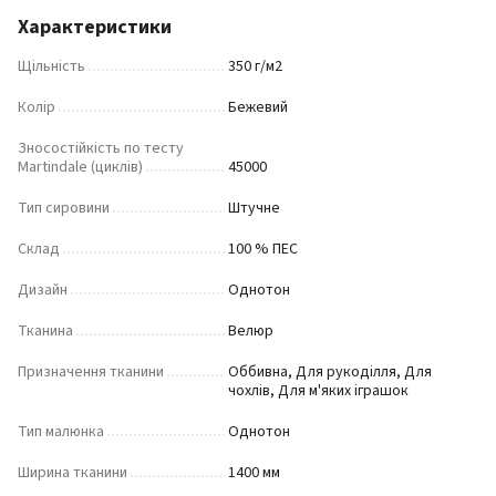
Характеристики
Щільність
350 г/м2
Колір
Бежевий
Зносостійкість по тесту
Martindale (циклів)
45000
Тип сировини
Штучне
Склад
100 % ПЕС
Дизайн
Однотон
Тканина
Велюр
Призначення тканини
Оббивна, Для рукоділля, Для
чохлів, Для м'яких іграшок
Тип малюнка
Однотон
Ширина тканини
1400 мм