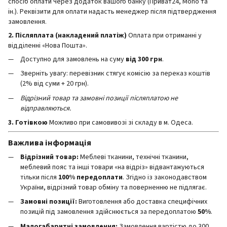
спосіб оплати через додаток вашого банку (Приват24, Mono та
ін.). Реквізити для оплати надасть менеджер після підтвердження
замовлення.
2. Післяплата (накладений платіж)
Оплата при отриманні у
відділенні «Нова Пошта».
Доступно для замовлень на суму
від 300 грн
.
Зверніть увагу: перевізник стягує комісію за переказ коштів
(2% від суми + 20 грн).
Відрізний товар та замовні позиції післяплатою не
відправляються.
3. Готівкою
Можливо при самовивозі зі складу в м. Одеса.
Важлива інформація
Відрізний товар:
Меблеві тканини, технічні тканини,
меблевий пояс та інші товари «на відріз» відвантажуються
тільки після
100% передоплати
. Згідно із законодавством
України, відрізний товар обміну та поверненню не підлягає.
Замовні позиції:
Виготовлення або доставка специфічних
позицій під замовлення здійснюється за передоплатою
50%
.
Малогабаритні замовлення:
Замовлення вартістю до 300