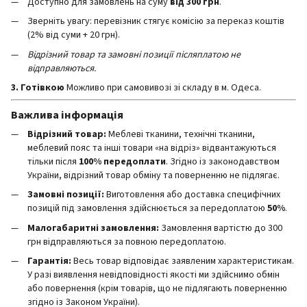
Доступно для замовлень на суму
від 300 грн
.
Зверніть увагу: перевізник стягує комісію за переказ коштів
(2% від суми + 20 грн).
Відрізний товар та замовні позиції післяплатою не
відправляються.
3. Готівкою
Можливо при самовивозі зі складу в м. Одеса.
Важлива інформація
Відрізний товар:
Меблеві тканини, технічні тканини,
меблевий пояс та інші товари «на відріз» відвантажуються
тільки після
100% передоплати
. Згідно із законодавством
України, відрізний товар обміну та поверненню не підлягає.
Замовні позиції:
Виготовлення або доставка специфічних
позицій під замовлення здійснюється за передоплатою
50%
.
Малогабаритні замовлення:
Замовлення вартістю до 300
грн відправляються за повною передоплатою.
Гарантія:
Весь товар відповідає заявленим характеристикам.
У разі виявлення невідповідності якості ми здійснимо обмін
або повернення (крім товарів, що не підлягають поверненню
згідно із Законом України).