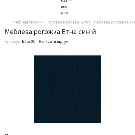
Меблеві тканини
Рогожка меблева
Етна
Меблева рогожка Етна
Меблева рогожка Етна синій
Артикул:
Etna-30
Написати відгук