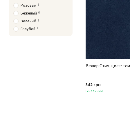
1
Розовый
6
Бежевый
1
Зеленый
1
Голубой
Велюр Стим, цвет: те
342 грн
В наличии