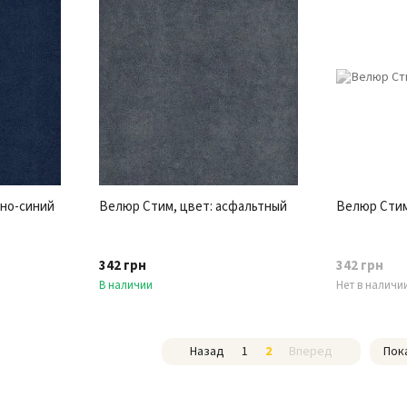
мно-синий
Велюр Стим, цвет: асфальтный
Велюр Стим
342 грн
342 грн
В наличии
Нет в наличи
Назад
1
2
Вперед
Пок