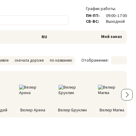
График работы:
ПН-ПТ:
09:00–17:00
СБ-ВС:
Выходной
Мой заказ
RU
Отображение:
шевле
сначала дороже
по названию
адей
Велюр Арена
Велюр Бруклин
Велюр Магма