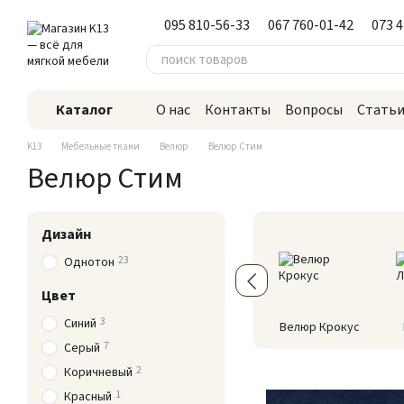
Перейти к основному контенту
095 810-56-33
067 760-01-42
073 
Каталог
О нас
Контакты
Вопросы
Стать
K13
Мебельные ткани
Велюр
Велюр Стим
Велюр Стим
Дизайн
23
Однотон
Цвет
3
Синий
Велюр Крокус
7
Серый
2
Коричневый
1
Красный