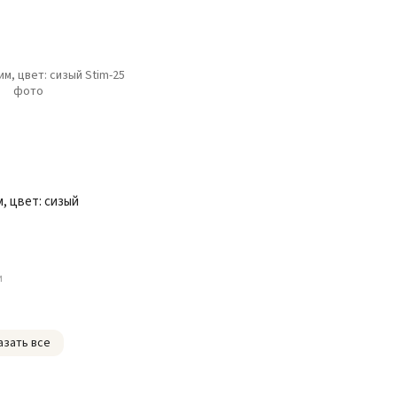
, цвет: сизый
и
азать все