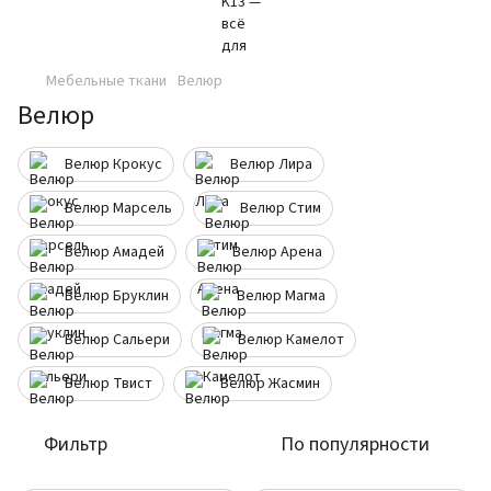
Мебельные ткани
Велюр
Велюр
Велюр Крокус
Велюр Лира
Велюр Марсель
Велюр Стим
Велюр Амадей
Велюр Арена
Велюр Бруклин
Велюр Магма
Велюр Сальери
Велюр Камелот
Велюр Твист
Велюр Жасмин
Фильтр
По популярности